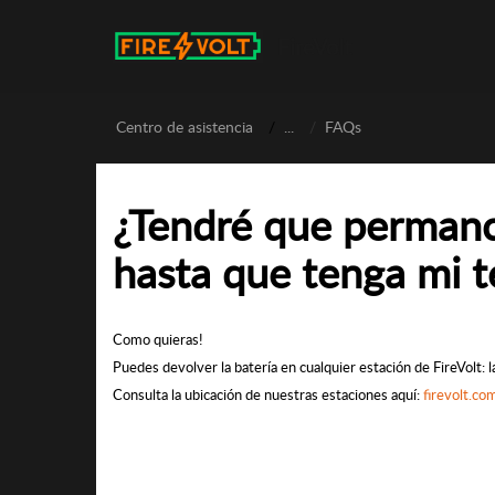
FireVolt
Centro de asistencia
...
FAQs
¿Tendré que permance
hasta que tenga mi 
Como quieras!
Puedes devolver la batería en cualquier estación de FireVolt: l
Consulta la ubicación de nuestras estaciones aquí:
firevolt.c